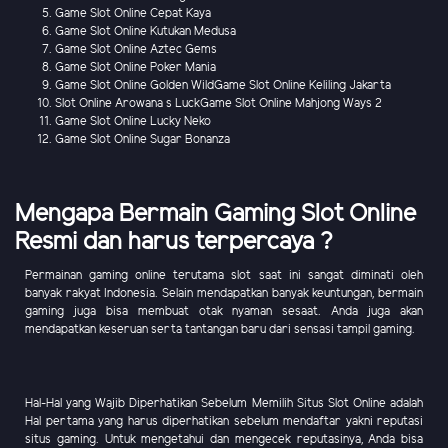
Game Slot Online Cepat Kaya
Game Slot Online Kutukan Medusa
Game Slot Online Aztec Gems
Game Slot Online Poker Mania
Game Slot Online Golden WildGame Slot Online Keliling Jakarta
Slot Online Arowana s LuckGame Slot Online Mahjong Ways 2
Game Slot Online Lucky Neko
Game Slot Online Sugar Bonanza
Mengapa Bermain Gaming Slot Online
Resmi dan harus terpercaya ?
Permainan gaming online terutama slot saat ini sangat diminati oleh
banyak rakyat Indonesia. Selain mendapatkan banyak keuntungan, bermain
gaming juga bisa membuat otak nyaman sesaat. Anda juga akan
mendapatkan keseruan serta tantangan baru dari sensasi tampil gaming.
Hal-Hal yang Wajib Diperhatikan Sebelum Memilih Situs Slot Online adalah
Hal pertama yang harus diperhatikan sebelum mendaftar yakni reputasi
situs gaming. Untuk mengetahui dan mengecek reputasinya, Anda bisa