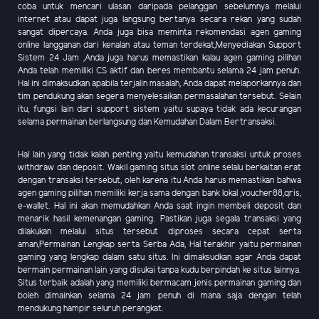
coba untuk mencari ulasan daripada pelanggan sebelumnya melalui
internet atau dapat juga langsung bertanya secara rekan yang sudah
sangat dipercaya. Anda juga bisa meminta rekomendasi agen gaming
online langganan dari kenalan atau teman terdekat,Menyediakan Support
Sistem 24 Jam ,Anda juga harus memastikan kalau agen gaming pilihan
Anda telah memiliki CS aktif dan beres membantu selama 24 jam penuh.
Hal ini dimaksudkan apabila terjalin masalah, Anda dapat melaporkannya dan
tim pendukung akan segera menyelesaikan permasalahan tersebut. Selain
itu, fungsi lain dari support sistem yaitu supaya tidak ada kecurangan
selama permainan berlangsung dan Kemudahan Dalam Bertransaksi.
Hal lain yang tidak kalah penting yaitu kemudahan transaksi untuk proses
withdraw dan deposit. Wakil gaming situs slot online selalu berkaitan erat
dengan transaksi tersebut, oleh karena itu Anda harus memastikan bahwa
agen gaming pilihan memiliki kerja sama dengan bank lokal ,voucher88,qris,
e-wallet. Hal ini akan memudahkan Anda saat ingin membeli deposit dan
menarik hasil kemenangan gaming. Pastikan juga segala transaksi yang
dilakukan melalui situs tersebut diproses secara cepat serta
aman,Permainan Lengkap serta Serba Ada, Hal terakhir yaitu permainan
gaming yang lengkap dalam satu situs. Ini dimaksudkan agar Anda dapat
bermain permainan lain yang disukai tanpa kudu berpindah ke situs lainnya.
Situs terbaik adalah yang memiliki bermacam jenis permainan gaming dan
boleh dimainkan selama 24 jam penuh di mana saja dengan telah
mendukung hampir seluruh perangkat.