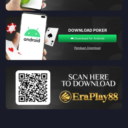
DOWNLOAD POKER
Download for Android
Panduan Download