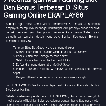
7 Keuntungan Main Gaming Slot
Dan Bonus Terbesar Di Situs
Gaming Online ERAPLAY88
Sebagai Agen Situs Game Online Terpercaya & Terbaik Di Indonesia,
eraplay88 mempunyai berbagai keuntungan dan pastinya sudah terbukti
banyak member yang bergabung bersama kami. selain Sistem yang
canggih dan tampilan desain yang baik. Berikut Keunggulan Bermain
bersama eraplay88 :
Tampilan Situs Slot Gacor yang gampang diakses
2. Menyediakan Info Slot Gacor yang update setiap harinya
3. Bonus Setiap hari sebagai member aktif.
4. Selalu Update link gacor terbaru anti blokir.
5. Daftar Gampang dan gratis Info Slot Gacor
6. Proses Transaksi Deposit , withdraw dan bantuan customer service
cepat.
7. Banyak Pilihan Game menarik dan sistem game canggih.
Ikuti ERAPLAY88 Di Media Sosial Dapatkan Link Gacor Alternatif dan Info
Slot Gacor Hari ini.
Setelah melakukan pendaftaran di ERAPLAY88, Anda dapat mengikuti
media sosial official kami dan bergabung dengan komunitas para sloter
Digrup media sosial ERAPLAY88 . Dan dibawah ini adalah Link Gacor yang