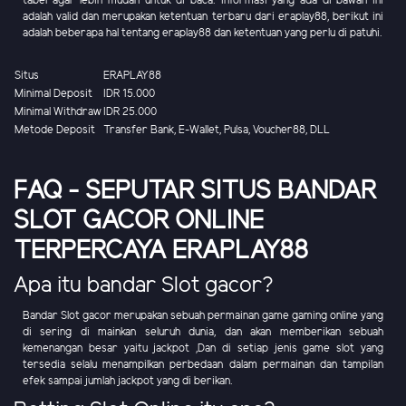
tabel agar lebih mudah untuk di baca. Informasi yang ada di bawah ini
adalah valid dan merupakan ketentuan terbaru dari eraplay88, berikut ini
adalah beberapa hal tentang eraplay88 dan ketentuan yang perlu di patuhi.
Situs
ERAPLAY88
Minimal Deposit
IDR 15.000
Minimal Withdraw
IDR 25.000
Metode Deposit
Transfer Bank, E-Wallet, Pulsa, Voucher88, DLL
FAQ - SEPUTAR SITUS BANDAR
SLOT GACOR ONLINE
TERPERCAYA ERAPLAY88
Apa itu bandar Slot gacor?
Bandar Slot gacor merupakan sebuah permainan game gaming online yang
di sering di mainkan seluruh dunia, dan akan memberikan sebuah
kemenangan besar yaitu jackpot ,Dan di setiap jenis game slot yang
tersedia selalu menampilkan perbedaan dalam permainan dan tampilan
efek sampai jumlah jackpot yang di berikan.