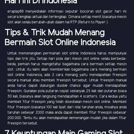
Hari Ini Di Indonesia
eraplay88 menyediakan informasi seputar bocoran slot gacor hari ini
secara lengkap aktual dan terlengkap. Dimana setiap menit biasanya mesin
slot akan selalu berubah-ubah dalam hal RTP (Return to Player )
Tips & Trik Mudah Menang
Bermain Slot Online Indonesia
Untuk memenangkan permainan slot online Indonesia harus mempunyai
tips dan trik jitu. Setiap hari pola dari mesin slot online selalu berbeda-
beda, pemain harus mengetahui bagaimana cara bermain setiap mesin
slot. Untuk itu kami akan memberikan bagaimana cara menang bermain
slot online Indonesia, ada 2 cara menang yaitu mendapatkan freespin
secara manual atau membeli freespin tersebut. Untuk freespin manual
anda harus dapat dukungan duoble chance agar mudah mendapatkan
freepsin. Gunakan pola putaran cepat sebanyak 25 kali dan putaran biasa
30 kali, biasanya akan langsung mendapatkan 4 scatters. Cara kedua yaitu
membeli fitur freespin yang telah disediakan mesin slot online. Membeli
fitur freespin biasanya 100 kali lipat dari nilai taruhan anda, misalnya anda
taruhan sebesar 2000 maka anda dapat membeli fitur freespin sebesar
200.000. Tentu itu akan mendapatkan kemenangan mudah jika dalam fitur
freespin tersebut.